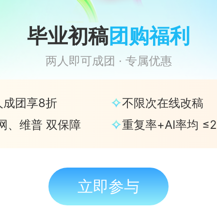
何盗版和非法转载以及其他侵权作品。
毕业初稿
团购福利
知
两人即可成团 · 专属优惠
需要按照以下段落格式书写：
非个人化信息。
人成团享8折
不限次在线改稿
权信息的文档在本网站的对应的网络地址（为了及时处理，请阁下提供作
网、维普 双保障
重复率+AI率均 ≤2
电话、传真和电子邮件地址。
或者通知人所在机构拥有版权的相关信息说明和权属/资质证明，包括：
单位请提供贵单位营业执照复印件并加盖公章；
个人的请提供身份证复印件或护照复印件；
立即参与
律师代理，请提供对代理律师事务所的授权书；
利通知书最后写上以下陈述：“本公司（本人）保证，本通知中所述信息是