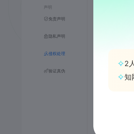
声明
继续传播任
免责声明
书面权利通
隐私声明
书面通知书
一、使用者
侵权处理
2
二、被控侵
验证真伪
知
三、本人的
四、通知人
1、若涉及
2、若涉及
3、若您由
五、请在权