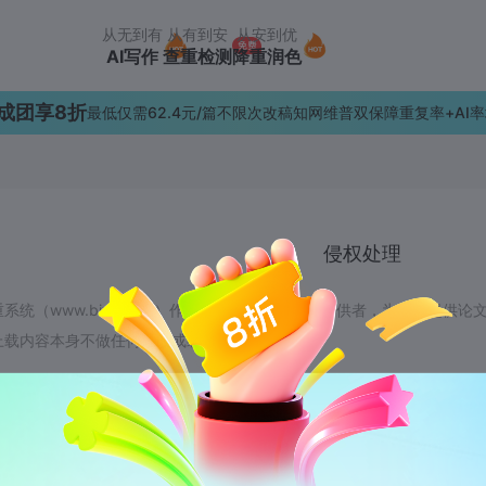
从无到有
从有到安
从安到优
AI写作
查重检测
降重润色
人成团享8折
最低仅需62.4元/篇
不限次改稿
知网维普双保障
重复率+AI率
侵权处理
系统（www.biye.com）作为用户论文检测服务提供者，为用户提供
上载内容本身不做任何修改或编辑。
业之家论文检测平台高度重视知识产权保护，遵守中国各项知识产权法律、
民共和国版权法律法规的行为。为此 毕业之家论文检测制定了旨在保护知
法可以行使信息网络传播权的权利人认为毕业之家论文检测平台上用户上传
应按照以下措施和步骤书面通知 毕业之家论文检测，届时 毕业之家论文