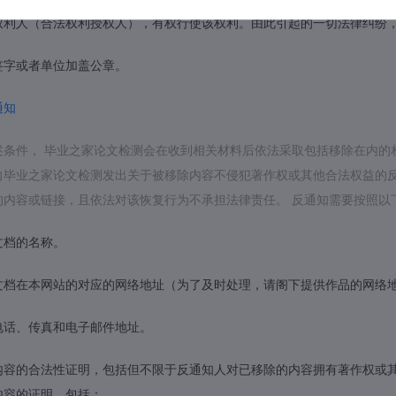
权利人（合法权利授权人），有权行使该权利。由此引起的一切法律纠纷，
签字或者单位加盖公章。
通知
述条件， 毕业之家论文检测会在收到相关材料后依法采取包括移除在内的
向毕业之家论文检测发出关于被移除内容不侵犯著作权或其他合法权益的反
的内容或链接，且依法对该恢复行为不承担法律责任。 反通知需要按照以
文档的名称。
文档在本网站的对应的网络地址（为了及时处理，请阁下提供作品的网络
电话、传真和电子邮件地址。
内容的合法性证明，包括但不限于反通知人对已移除的内容拥有著作权或
内容的证明。包括：