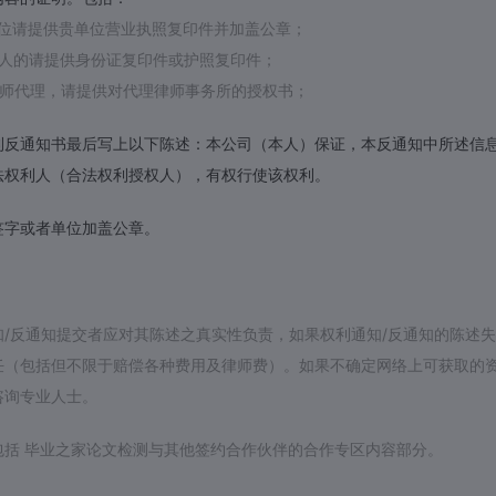
单位请提供贵单位营业执照复印件并加盖公章；
个人的请提供身份证复印件或护照复印件；
律师代理，请提供对代理律师事务所的授权书；
利反通知书最后写上以下陈述：本公司（本人）保证，本反通知中所述信
法权利人（合法权利授权人），有权行使该权利。
签字或者单位加盖公章。
知/反通知提交者应对其陈述之真实性负责，如果权利通知/反通知的陈述
任（包括但不限于赔偿各种费用及律师费）。如果不确定网络上可获取的资
咨询专业人士。
包括 毕业之家论文检测与其他签约合作伙伴的合作专区内容部分。